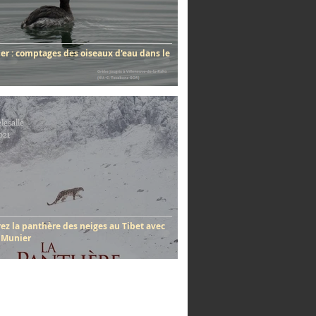
ier : comptages des oiseaux d'eau dans le
lesalle
021
ez la panthère des neiges au Tibet avec
 Munier