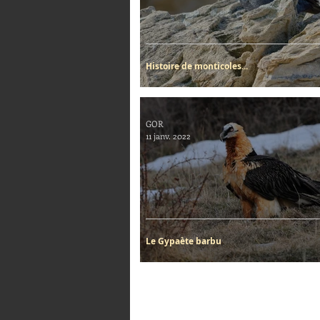
Histoire de monticoles...
GOR
11 janv. 2022
Le Gypaète barbu