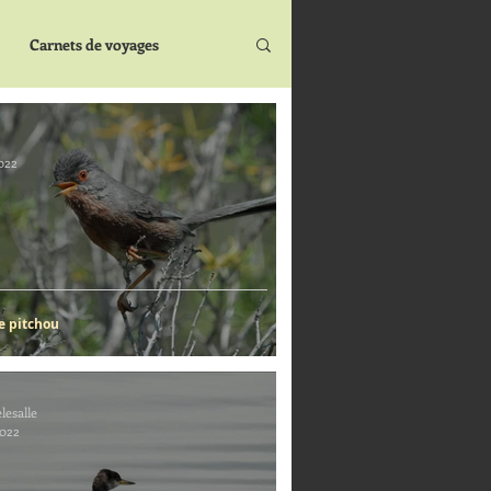
Carnets de voyages
022
e pitchou
lesalle
2022