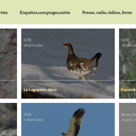
ties
Enquêtes,comptages,suivis
Presse, radio, vidéos, livres
GOR
GOR
28 juin 2022
28 mai 2
Le Lagopède alpin
Fauvett
GOR
Bruno De
7 mars 2022
16 janv. 