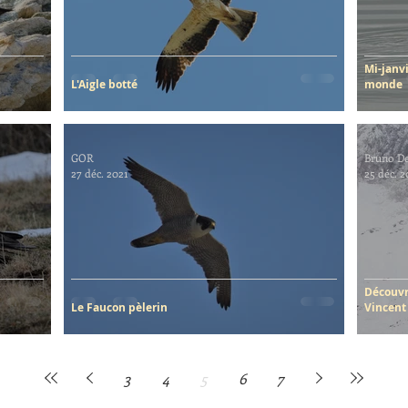
Mi-janv
L'Aigle botté
monde
GOR
Bruno De
27 déc. 2021
25 déc. 2
Découvr
Le Faucon pèlerin
Vincent
3
4
5
6
7