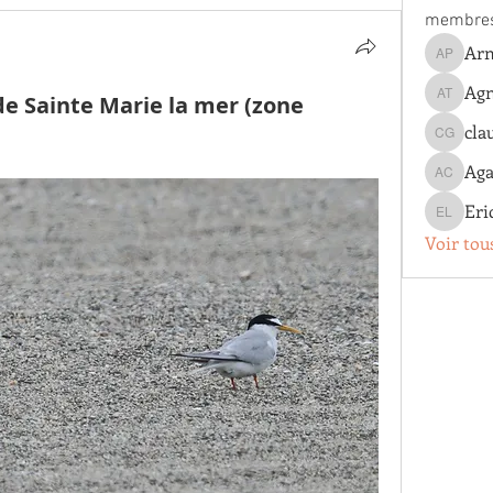
membre
Arn
Arnaud 
Agn
de Sainte Marie la mer (zone
Agnes T
cla
claude g
Aga
Agathe 
Eri
Eric Lo
Voir tou