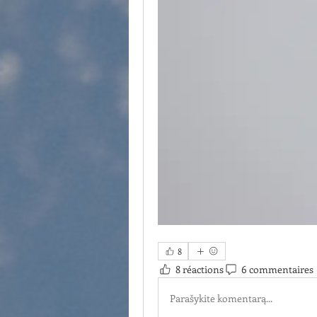
8
8 réactions
6 commentaires
Parašykite komentarą...