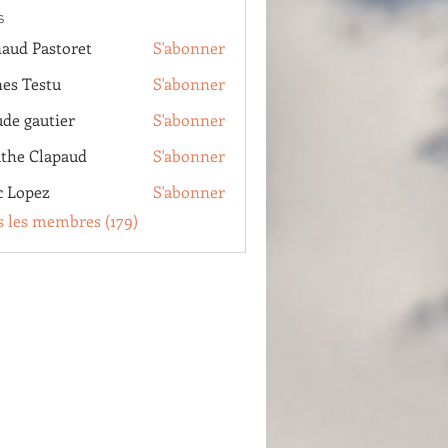
s
aud Pastoret
S'abonner
Pastoret
es Testu
S'abonner
estu
ude gautier
S'abonner
autier
the Clapaud
S'abonner
Clapaud
c Lopez
S'abonner
pez
s les membres (179)