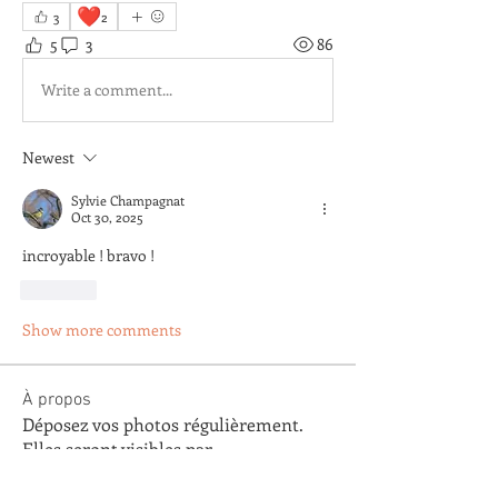
❤️
3
2
5
3
86
Write a comment...
Newest
Sylvie Champagnat
Oct 30, 2025
incroyable ! bravo !
Like
Show more comments
À propos
Déposez vos photos régulièrement.
Elles seront visibles par
...
Lire plus