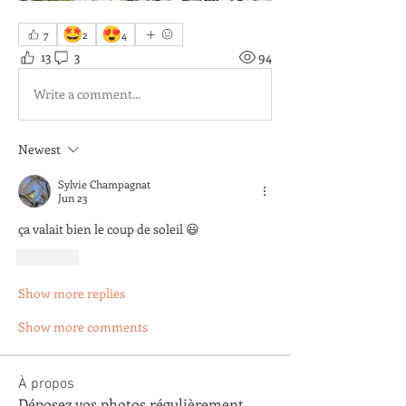
🤩
😍
7
2
4
13
3
94
Write a comment...
Newest
Sylvie Champagnat
Jun 23
ça valait bien le coup de soleil 😃
Like
Show more replies
Show more comments
À propos
Déposez vos photos régulièrement.