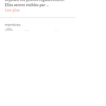
Elles seront visibles par
...
Lire plus
membres
Arnaud Pastoret
S'abonner
Arnaud Pastoret
Agnes Testu
S'abonner
Agnes Testu
claude gautier
S'abonner
claude gautier
Agathe Clapaud
S'abonner
Agathe Clapaud
Eric Lopez
S'abonner
Eric Lopez
Voir tous les membres (179)