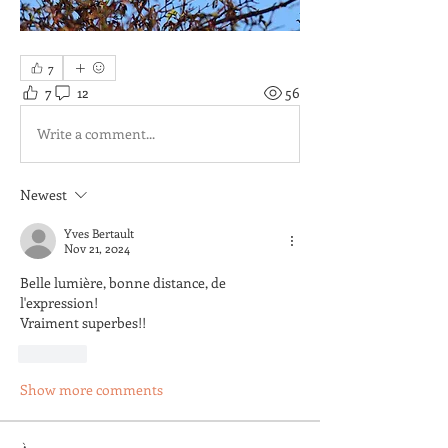
7
7
12
56
Write a comment...
Newest
Yves Bertault
Nov 21, 2024
Belle lumière, bonne distance, de 
l'expression!
Vraiment superbes!! 
Like
Show more comments