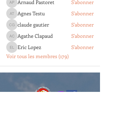
Arnaud Pastoret
S'abonner
Arnaud Pastoret
Agnes Testu
S'abonner
Agnes Testu
claude gautier
S'abonner
claude gautier
Agathe Clapaud
S'abonner
Agathe Clapaud
Eric Lopez
S'abonner
Eric Lopez
Voir tous les membres (179)
Groupe Ornithologique du Roussillon
4, rue Pierre Jean de Béranger