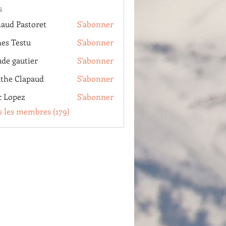
s
aud Pastoret
S'abonner
Pastoret
es Testu
S'abonner
estu
ude gautier
S'abonner
autier
the Clapaud
S'abonner
Clapaud
c Lopez
S'abonner
pez
s les membres (179)