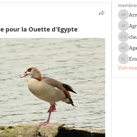
membre
Arn
Arnaud 
Agn
te pour la Ouette d'Egypte
Agnes T
cla
claude g
Aga
Agathe 
Eri
Eric Lo
Voir tou