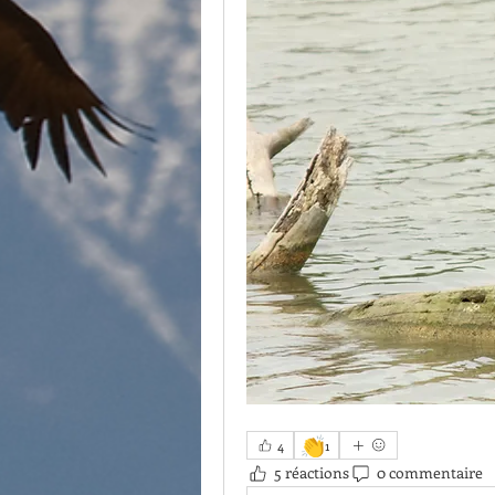
👏
4
1
5 réactions
0 commentaire