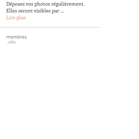
Déposez vos photos régulièrement.
Elles seront visibles par
...
Lire plus
membres
Arnaud Pastoret
S'abonner
Arnaud Pastoret
Agnes Testu
S'abonner
Agnes Testu
claude gautier
S'abonner
claude gautier
Agathe Clapaud
S'abonner
Agathe Clapaud
Eric Lopez
S'abonner
Eric Lopez
Voir tous les membres (179)