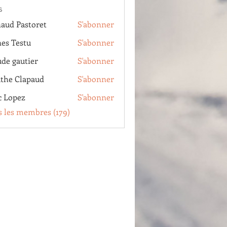
s
aud Pastoret
S'abonner
Pastoret
es Testu
S'abonner
estu
ude gautier
S'abonner
autier
the Clapaud
S'abonner
Clapaud
c Lopez
S'abonner
pez
s les membres (179)