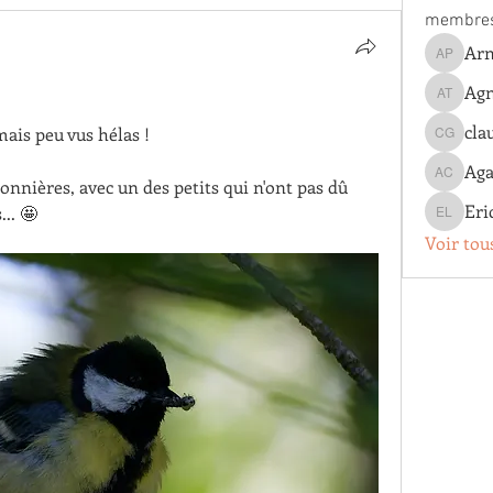
membre
Arn
Arnaud 
Agn
Agnes T
cla
ais peu vus hélas !
claude g
Aga
Agathe 
nières, avec un des petits qui n'ont pas dû 
Eri
.. 🤩
Eric Lo
Voir tou