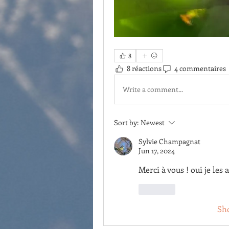
8
8 réactions
4 commentaires
Write a comment...
Sort by:
Newest
Sylvie Champagnat
Jun 17, 2024
Merci à vous ! oui je les
Like
Sh