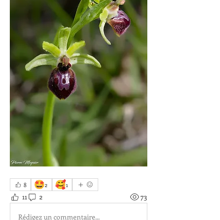
🤩
🥰
8
2
1
11
2
73
Rédigez un commentaire...