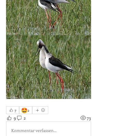
🤩
7
2
9
2
73
Kommentar verfassen...