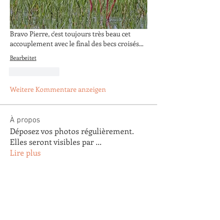
Bravo Pierre, c'est toujours très beau cet 
accouplement avec le final des becs croisés...
Bearbeitet
Gefällt mir
Weitere Kommentare anzeigen
À propos
Déposez vos photos régulièrement.
Elles seront visibles par
...
Lire plus
membres
Arnaud Pastoret
S'abonner
Arnaud Pastoret
Agnes Testu
S'abonner