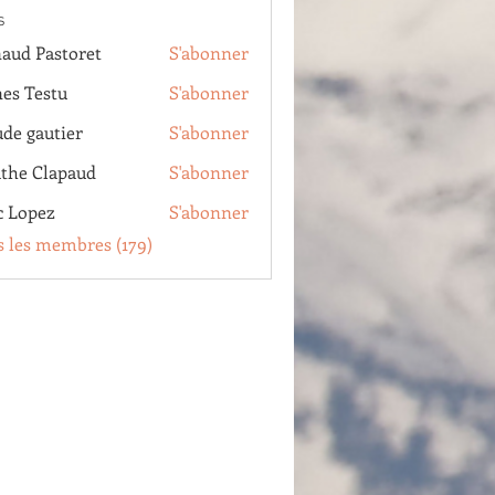
s
aud Pastoret
S'abonner
Pastoret
es Testu
S'abonner
estu
ude gautier
S'abonner
autier
the Clapaud
S'abonner
Clapaud
c Lopez
S'abonner
pez
s les membres (179)