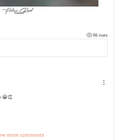
86 vues
o 😀👏
ow more comments