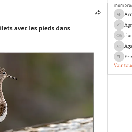
membre
Arn
Arnaud 
Agn
ilets avec les pieds dans
Agnes T
cla
claude g
Aga
Agathe 
Eri
Eric Lo
Voir tou