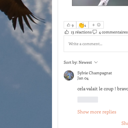
👏
9
4
13 réactions
4 commentaires
Write a comment...
Sort by:
Newest
Sylvie Champagnat
Jan 04
cela valait le coup ! brav
Like
Show more replies
Sh