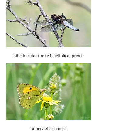
Libellule déprimée Libellula depressa
Souci Colias crocea