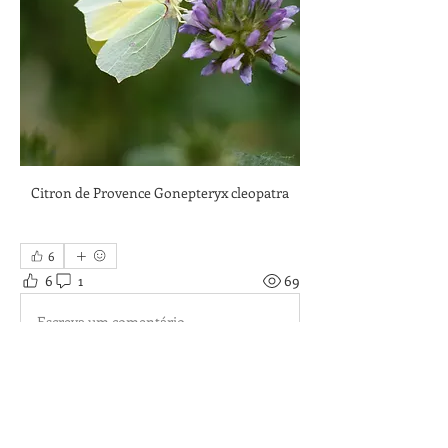
Citron de Provence Gonepteryx cleopatra
6
6
1
69
Escreva um comentário
Mais recente
Cyril VATHELET
26 de jun.