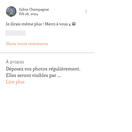
Sylvie Champagnat
Feb 26, 2024
Je dirais même plus ! Merci à vous 4 😁
Like
Show more comments
À propos
Déposez vos photos régulièrement.
Elles seront visibles par
...
Lire plus
membres
Arnaud Pastoret
S'abonner
Arnaud Pastoret
Agnes Testu
S'abonner
Agnes Testu
claude gautier
S'abonner