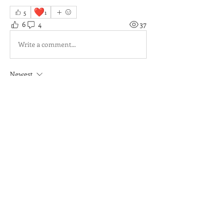
❤️
5
1
6
4
37
Write a comment...
Newest
Béatrice Boscher
Sep 19, 2025
merci !
Like
Show more comments
À propos
Déposez vos photos régulièrement.
Elles seront visibles par
...
Lire plus