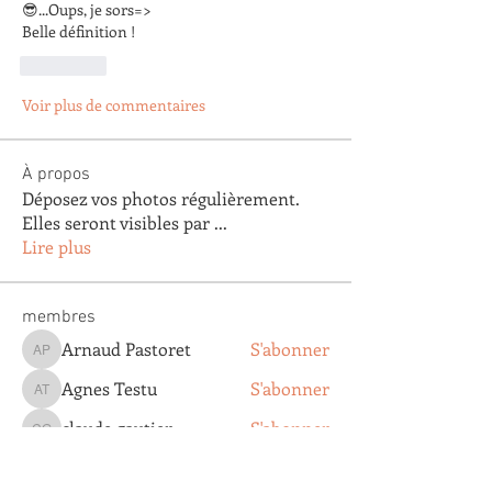
😎...Oups, je sors=>
Belle définition !
J'aime
Voir plus de commentaires
À propos
Déposez vos photos régulièrement.
Elles seront visibles par
...
Lire plus
membres
Arnaud Pastoret
S'abonner
Arnaud Pastoret
Agnes Testu
S'abonner
Agnes Testu
claude gautier
S'abonner
claude gautier
Agathe Clapaud
S'abonner
Agathe Clapaud