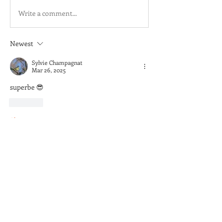
Write a comment...
Newest
Sylvie Champagnat
Mar 26, 2025
superbe 😎
Like
Show more comments
À propos
Déposez vos photos régulièrement.
Elles seront visibles par
...
Lire plus
membres