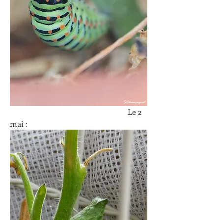
						Le 2 
mai :