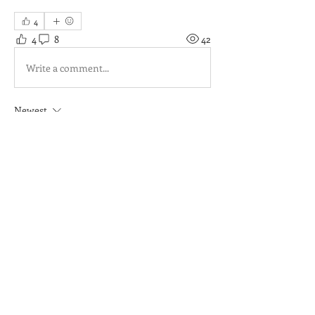
4
4
8
42
Write a comment...
Newest
yves aleman
May 28, 2024
Excellent....
Like
Show more comments
À propos
Déposez vos photos régulièrement.
Elles seront visibles par
...
Lire plus