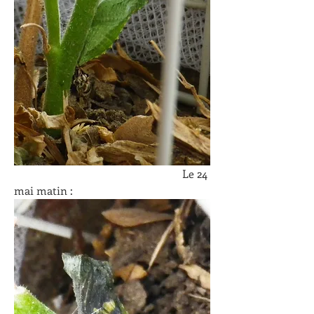
						Le 24 
mai matin :