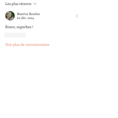
Les plus récents
Béatrice Boscher
20 déc. 2024
Bravo, superbes !
J'aime
Voir plus de commentaires
À propos
Déposez vos photos régulièrement.
Elles seront visibles par
...
Lire plus
membres
Arnaud Pastoret
S'abonner
Arnaud Pastoret
Agnes Testu
S'abonner
Agnes Testu