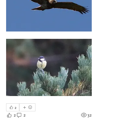
2
2
2
32
Write a comment...