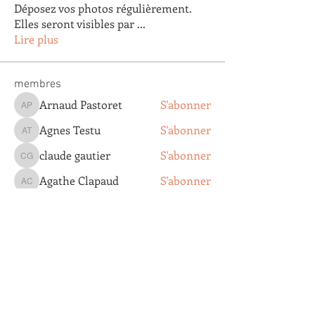
Déposez vos photos régulièrement.
Elles seront visibles par
...
Lire plus
membres
Arnaud Pastoret
S'abonner
Arnaud Pastoret
Agnes Testu
S'abonner
Agnes Testu
claude gautier
S'abonner
claude gautier
Agathe Clapaud
S'abonner
Agathe Clapaud
Eric Lopez
S'abonner
Eric Lopez
Voir tous les membres (179)