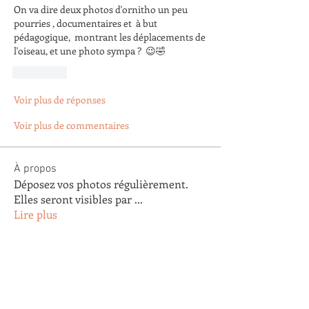
On va dire deux photos d'ornitho un peu 
pourries , documentaires et  à but 
pédagogique,  montrant les déplacements de 
l'oiseau, et une photo sympa ?  😉🤣
J'aime
Voir plus de réponses
Voir plus de commentaires
À propos
Déposez vos photos régulièrement.
Elles seront visibles par
...
Lire plus
membres
Arnaud Pastoret
S'abonner
Arnaud Pastoret
Agnes Testu
S'abonner