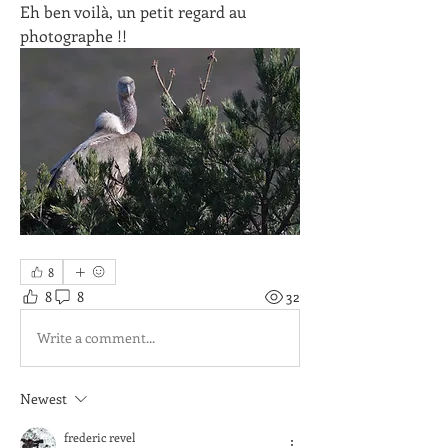
Eh ben voilà, un petit regard au 
photographe !!
8
8
8
32
Write a comment...
Newest
frederic revel