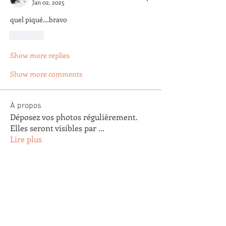
Jan 02, 2025
quel piqué....bravo
Like
Show more replies
Show more comments
À propos
Déposez vos photos régulièrement.
Elles seront visibles par
...
Lire plus
membres
Arnaud Pastoret
S'abonner
Arnaud Pastoret
Agnes Testu
S'abonner
Agnes Testu
claude gautier
S'abonner