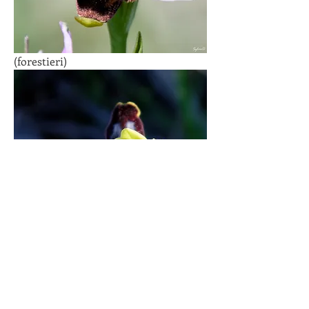
(forestieri)
(lutea)