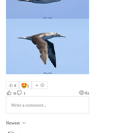
🤩
6
5
11
1
61
Write a comment...
Newest