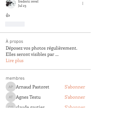
frederic revel
Jul 23
👍
Like
À propos
Déposez vos photos régulièrement.
Elles seront visibles par
...
Lire plus
membres
Arnaud Pastoret
S'abonner
Arnaud Pastoret
Agnes Testu
S'abonner
Agnes Testu
claude gautier
S'abonner
claude gautier
Agathe Clapaud
S'abonner
Agathe Clapaud