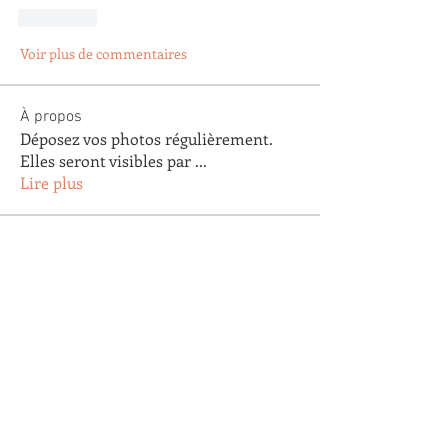
J'aime
Voir plus de commentaires
À propos
Déposez vos photos régulièrement.
Elles seront visibles par
...
Lire plus
membres
Arnaud Pastoret
S'abonner
Arnaud Pastoret
Agnes Testu
S'abonner
Agnes Testu
claude gautier
S'abonner
claude gautier
Agathe Clapaud
S'abonner
Agathe Clapaud
Eric Lopez
S'abonner
Eric Lopez