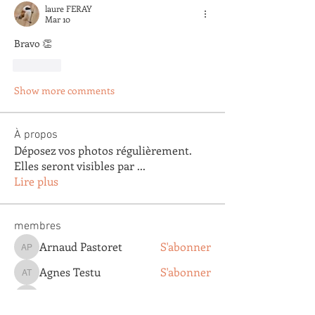
laure FERAY
Mar 10
Bravo 👏
Like
Show more comments
À propos
Déposez vos photos régulièrement.
Elles seront visibles par
...
Lire plus
membres
Arnaud Pastoret
S'abonner
Arnaud Pastoret
Agnes Testu
S'abonner
Agnes Testu
claude gautier
S'abonner
claude gautier