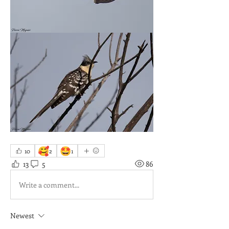
🥰
🤩
10
2
1
13
5
86
Write a comment...
Newest