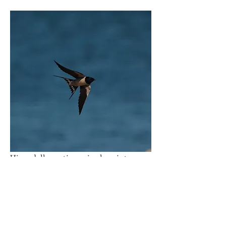
Hirondelle rustique vive le printemps
10
10
3
60
Rédigez un commentaire...