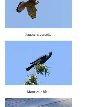
Faucon crécerelle
Monticole bleu