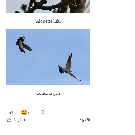
Alouette lulu
Coucous gris
🤩
5
3
8
2
81
Write a comment...