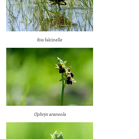
ibis falcinelle
Ophrys araneola