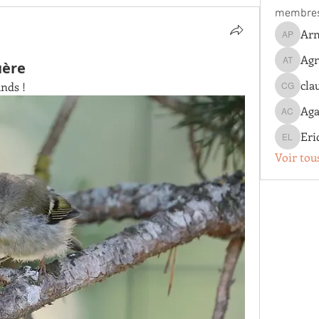
membre
Arn
Arnaud 
Agn
uère
Agnes T
cla
ands !
claude g
Aga
Agathe 
Eri
Eric Lo
Voir tou