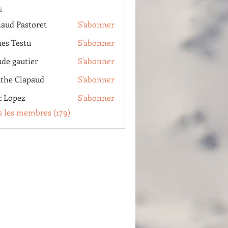
s
aud Pastoret
S'abonner
Pastoret
es Testu
S'abonner
estu
ude gautier
S'abonner
autier
the Clapaud
S'abonner
Clapaud
c Lopez
S'abonner
pez
s les membres (179)