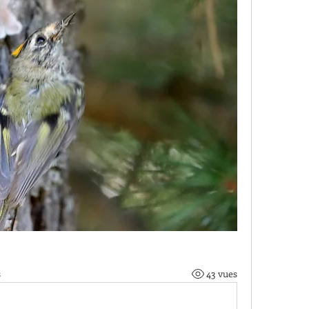
s
43 vues