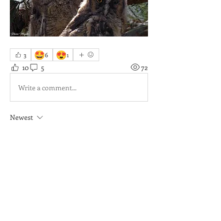
🤩
😍
3
6
1
10
5
72
Write a comment...
Newest
Françoise Gerardin
May 22
superbe pour la proximité
Like
Show more replies
Show more comments