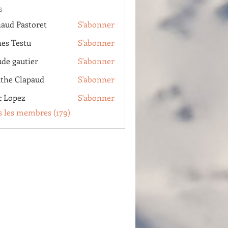
s
aud Pastoret
S'abonner
Pastoret
es Testu
S'abonner
estu
ude gautier
S'abonner
autier
the Clapaud
S'abonner
Clapaud
c Lopez
S'abonner
pez
s les membres (179)