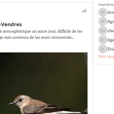
membre
Arn
Arnaud 
Agn
t-Vendres
Agnes T
cla
e atmosphérique un autre jour, difficile de les 
claude g
e suis contente de les avoir rencontrés...
Aga
Agathe 
Eri
Eric Lo
Voir tou