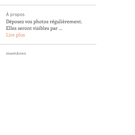
À propos
Déposez vos photos régulièrement.
Elles seront visibles par
...
Lire plus
membres
Arnaud Pastoret
S'abonner
Arnaud Pastoret
Agnes Testu
S'abonner
Agnes Testu
claude gautier
S'abonner
claude gautier
Agathe Clapaud
S'abonner
Agathe Clapaud
Eric Lopez
S'abonner
Eric Lopez
Voir tous les membres (179)