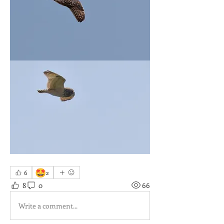
🤩
6
2
8
0
66
Write a comment...