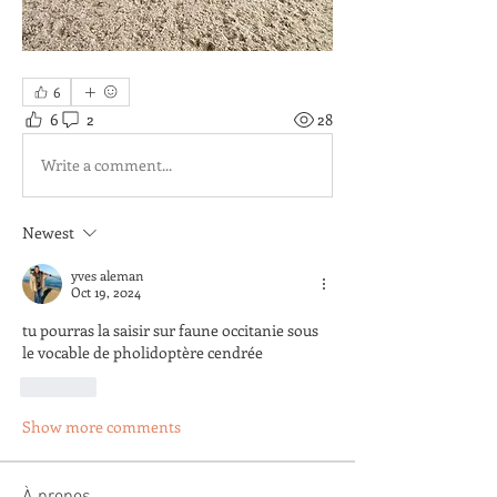
6
6
2
28
Write a comment...
Newest
yves aleman
Oct 19, 2024
tu pourras la saisir sur faune occitanie sous 
le vocable de pholidoptère cendrée
Like
Show more comments
À propos