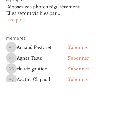
Déposez vos photos régulièrement.
Elles seront visibles par
...
Lire plus
membres
Arnaud Pastoret
S'abonner
Arnaud Pastoret
Agnes Testu
S'abonner
Agnes Testu
claude gautier
S'abonner
claude gautier
Agathe Clapaud
S'abonner
Agathe Clapaud
Eric Lopez
S'abonner
Eric Lopez
Voir tous les membres (179)