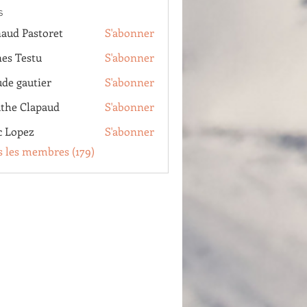
s
aud Pastoret
S'abonner
Pastoret
es Testu
S'abonner
estu
ude gautier
S'abonner
autier
the Clapaud
S'abonner
Clapaud
c Lopez
S'abonner
pez
s les membres (179)