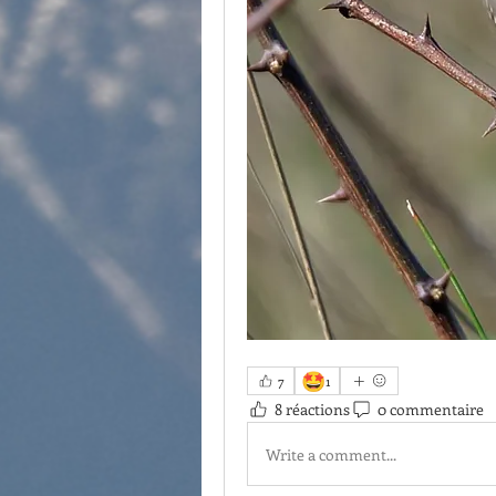
🤩
7
1
8 réactions
0 commentaire
Write a comment...