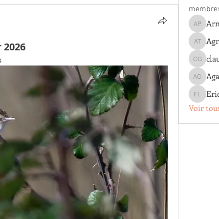
membre
Arn
Arnaud 
Agn
r 2026
Agnes T
cla
s 
claude g
Aga
Agathe 
Eri
Eric Lo
Voir tou