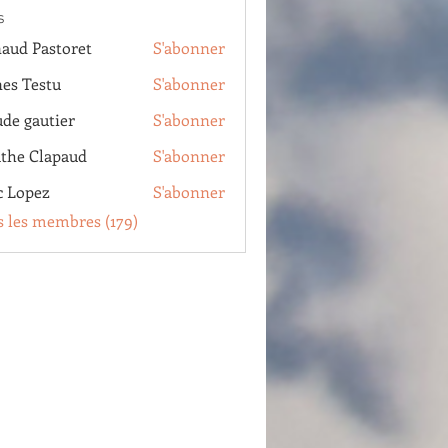
s
aud Pastoret
S'abonner
Pastoret
es Testu
S'abonner
estu
ude gautier
S'abonner
autier
the Clapaud
S'abonner
Clapaud
c Lopez
S'abonner
pez
s les membres (179)