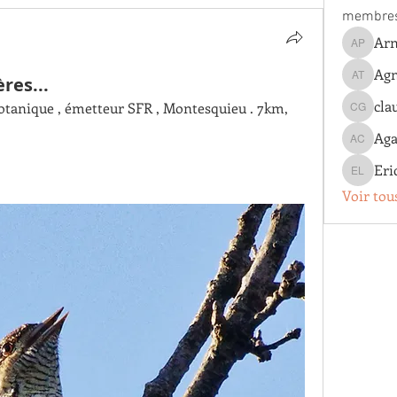
membre
Arn
Arnaud 
Agn
res...
Agnes T
cla
otanique , émetteur SFR , Montesquieu . 7km, 
claude g
Aga
Agathe 
Eri
Eric Lo
Voir tou