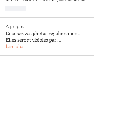
Like
À propos
Déposez vos photos régulièrement.
Elles seront visibles par
...
Lire plus
membres
Arnaud Pastoret
S'abonner
Arnaud Pastoret
Agnes Testu
S'abonner
Agnes Testu
claude gautier
S'abonner
claude gautier
Agathe Clapaud
S'abonner
Agathe Clapaud
Eric Lopez
S'abonner
Eric Lopez
Voir tous les membres (179)