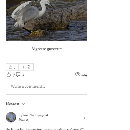
Aigrette garzette
7
7
1
104
Write a comment...
Newest
Sylvie Champagnat
Mar 03
de bien belles séries avec de jolies scènes 👏