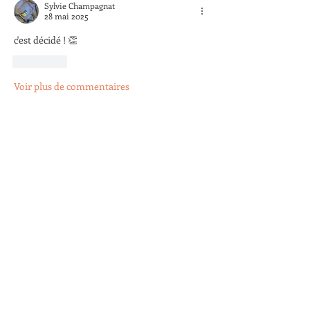
Sylvie Champagnat
28 mai 2025
c'est décidé ! 👏
J'aime
Voir plus de commentaires
À propos
Déposez vos photos régulièrement.
Elles seront visibles par
...
Lire plus
membres
Arnaud Pastoret
S'abonner
Arnaud Pastoret
Agnes Testu
S'abonner
Agnes Testu
claude gautier
S'abonner
claude gautier