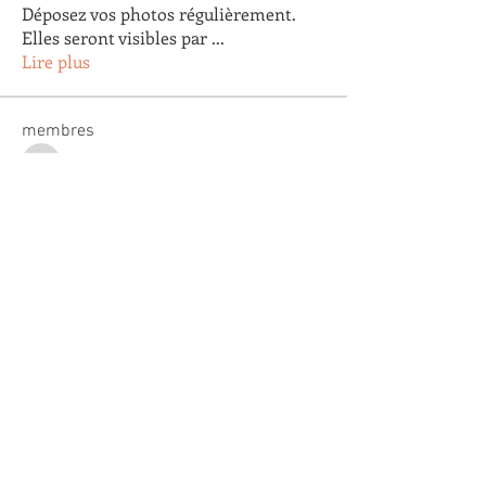
Déposez vos photos régulièrement.
Elles seront visibles par
...
Lire plus
membres
Arnaud Pastoret
S'abonner
Arnaud Pastoret
Agnes Testu
S'abonner
Agnes Testu
claude gautier
S'abonner
claude gautier
Agathe Clapaud
S'abonner
Agathe Clapaud
Eric Lopez
S'abonner
Eric Lopez
Voir tous les membres (179)