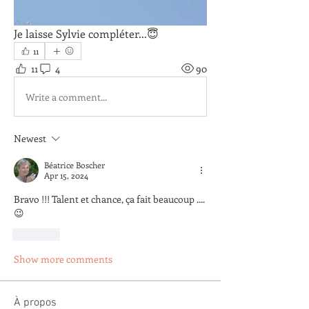
Je laisse Sylvie compléter...😇
11
11
4
90
Write a comment...
Newest
Béatrice Boscher
Apr 15, 2024
Bravo !!! Talent et chance, ça fait beaucoup ....
😉
Like
Show more comments
À propos