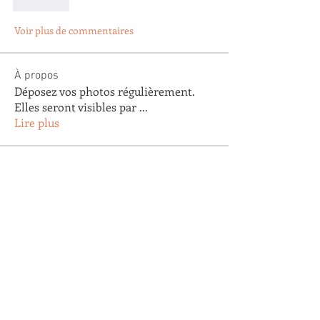
J'aime
Voir plus de commentaires
À propos
Déposez vos photos régulièrement.
Elles seront visibles par
...
Lire plus
membres
Arnaud Pastoret
S'abonner
Arnaud Pastoret
Agnes Testu
S'abonner
Agnes Testu
claude gautier
S'abonner
claude gautier
Agathe Clapaud
S'abonner
Agathe Clapaud
Eric Lopez
S'abonner
Eric Lopez
Voir tous les membres (179)