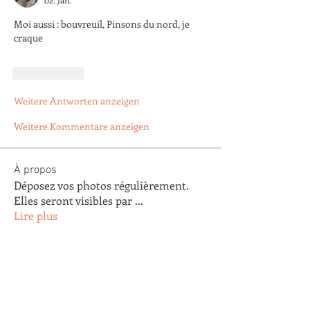
02. Jan.
Moi aussi : bouvreuil, Pinsons du nord, je 
craque
Gefällt mir
Weitere Antworten anzeigen
Weitere Kommentare anzeigen
À propos
Déposez vos photos régulièrement.
Elles seront visibles par
...
Lire plus
membres
Arnaud Pastoret
S'abonner
Arnaud Pastoret
Agnes Testu
S'abonner