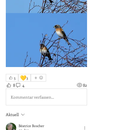
💛
5
3
8
4
82
Kommentar verfassen...
Aktuell
Béatrice Boscher