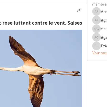
membre
Arn
Arnaud 
Agn
 rose luttant contre le vent. Salses
Agnes T
cla
claude g
Aga
Agathe 
Eri
Eric Lo
Voir tou