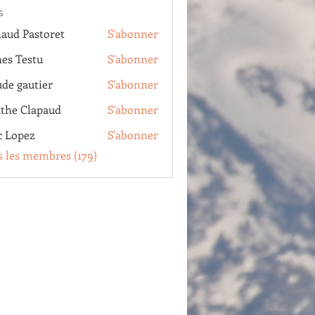
s
aud Pastoret
S'abonner
Pastoret
es Testu
S'abonner
estu
ude gautier
S'abonner
autier
the Clapaud
S'abonner
Clapaud
c Lopez
S'abonner
pez
s les membres (179)