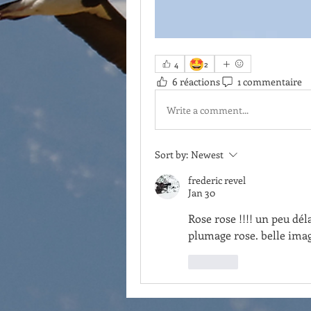
🤩
4
2
6 réactions
1 commentaire
Write a comment...
Sort by:
Newest
frederic revel
Jan 30
Rose rose !!!! un peu déla
plumage rose. belle imag
Like