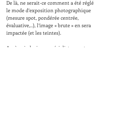
De là, ne serait-ce comment a été réglé 
le mode d’exposition photographique 
(mesure spot, pondérée centrée, 
évaluative,..), l’image « brute » en sera 
impactée (et les teintes).
Après, si plusieurs spécialistes sont 
d’accord sur le fait qu’il s’agissait d’un 
Pouillot véloce, j’irai corriger, ici et sur 
Faune LR. Mais dans ce cas, comme 
cette photo ne serait pas limpide pour 
un éventuel Pouillot véloce, je 
préférerai supprimer ou laisser en 
« incertain ». « Incertain » étant ce qui 
me semble être le plus pertinent 
(scientifiquement).
PS : j’ai consulté avec intérêt les fiches 
sur Ornitho66 ainsi que mon guide 