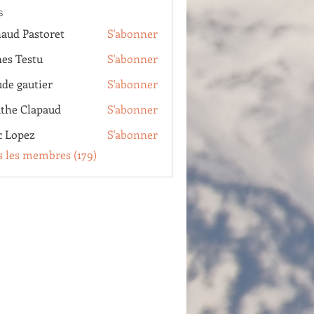
s
aud Pastoret
S'abonner
Pastoret
es Testu
S'abonner
estu
ude gautier
S'abonner
autier
the Clapaud
S'abonner
Clapaud
c Lopez
S'abonner
pez
s les membres (179)