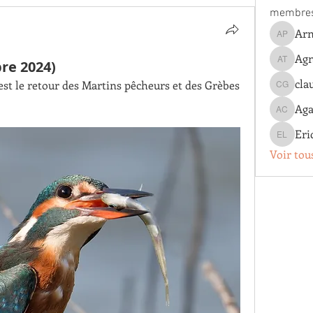
membre
Arn
Arnaud 
Agn
bre 2024)
Agnes T
cla
c'est le retour des Martins pêcheurs et des Grèbes 
claude g
Aga
Agathe 
Eri
Eric Lo
Voir tou