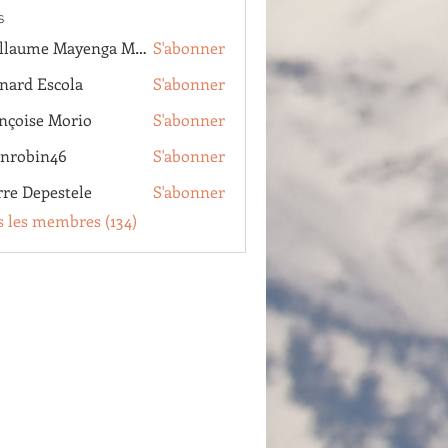
s
Guillaume Mayenga Mankezi
S'abonner
me Mayenga Mankezi
nard Escola
S'abonner
Escola
nçoise Morio
S'abonner
se Morio
inrobin46
S'abonner
in46
rre Depestele
S'abonner
epestele
s les membres (134)