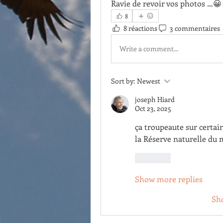
Ravie de revoir vos photos …😀
8
8 réactions
3 commentaires
Write a comment...
Sort by:
Newest
joseph Hiard
Oct 23, 2025
ça troupeaute sur certai
la Réserve naturelle du 
Like
Show more replies
Sh