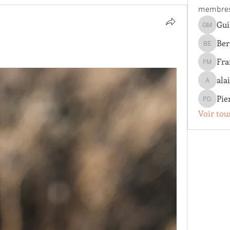
membre
Guillau
Ber
Bernard 
Fra
Françoi
ala
alainrob
Pie
Pierre D
Voir tou