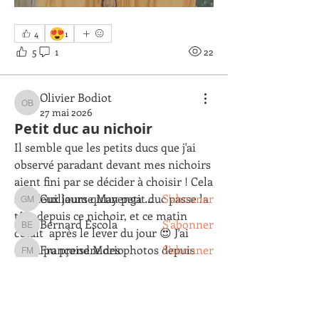
😍
4
1
5
1
22
À propos
Olivier Bodiot
Bienvenue dans le groupe ! Vous
Olivier Bodiot
27 mai 2026
pouvez communiquer avec d'au
...
Petit duc au nichoir
Lire plus
Il semble que les petits ducs que j'ai 
observé paradant devant mes nichoirs 
membres
aient fini par se décider à choisir ! Cela 
fait deux jours qu'un petit duc passe la 
Guillaume Mayenga Mankezi
S'abonner
Guillaume Mayenga Mankezi
tête depuis ce nichoir, et ce matin 
Bernard Escola
S'abonner
Bernard Escola
c'était  après le lever du jour 😍 J'ai 
enfin pu prendre des photos depuis 
Françoise Morio
S'abonner
Françoise Morio
ma fenêtre : il est resté à son "balcon" 
alainrobin46
S'abonner
alainrobin46
de 6 h à 9 h du matin.  
Femelle qui commence sa ponte / 
Pierre Depestele
S'abonner
Pierre Depestele
l'incubation ?