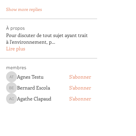
Show more replies
À propos
Pour discuter de tout sujet ayant trait
à l'environnement, p
...
Lire plus
membres
Agnes Testu
S'abonner
Agnes Testu
Bernard Escola
S'abonner
Bernard Escola
Agathe Clapaud
S'abonner
Agathe Clapaud
claude gautier
S'abonner
claude gautier
Valentine Tixador
S'abonner
Valentine Tixador
Voir tous les membres (205)