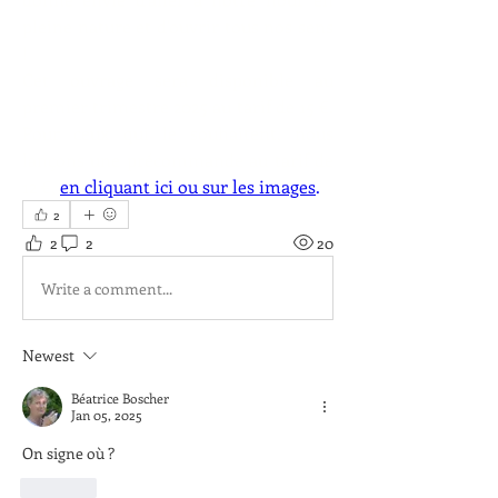
pleine nature et d'ouvrir tous nos sens 
!
Cet ouvrage sera disponible au 
premier trimestre 2025 au tarif de 15 €. 
Pour ceux qui le souhaitent, nous 
lançons une précommande au tarif de 
12 €, 
en cliquant ici ou sur les images
.
2
2
2
20
Write a comment...
Newest
Béatrice Boscher
Jan 05, 2025
On signe où ?
Like