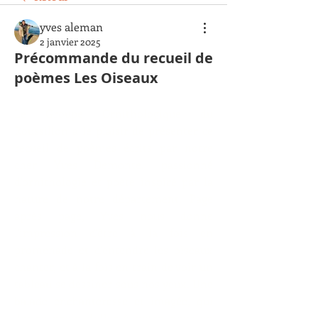
yves aleman
2 janvier 2025
Précommande du recueil de
poèmes Les Oiseaux
Le Groupe Ornithologique du 
Roussillon a le plaisir de présenter ce 
recueil de poèmes écrits par notre 
cher Yves Demonte, passionné 
d'ornithologie et poète inspiré par la 
nature de notre département. Page 
après page, Yves nous donne 
l'impression d'être à la fois en 
promenade et d'entendre les oiseaux 
chanter, et à la fois en train de voir un 
tableau se dessiner sous nos yeux. Une 
balade enchanteresse et imagée, qui 
donne envie d'aller à notre nour en 