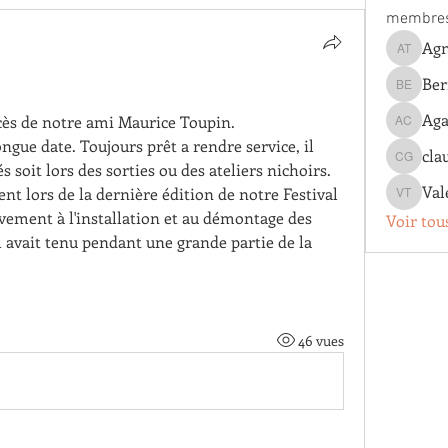
membre
Agn
Agnes T
Ber
Bernard 
Aga
cès de notre ami Maurice Toupin.
Agathe 
gue date. Toujours prêt a rendre service, il 
cla
claude g
 soit lors des sorties ou des ateliers nichoirs. 
Val
ent lors de la dernière édition de notre Festival 
Valentin
ivement à l'installation et au démontage des 
Voir tou
il avait tenu pendant une grande partie de la 
46 vues