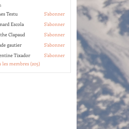
s
es Testu
S'abonner
estu
nard Escola
S'abonner
Escola
the Clapaud
S'abonner
Clapaud
ude gautier
S'abonner
autier
entine Tixador
S'abonner
e Tixador
s les membres (205)