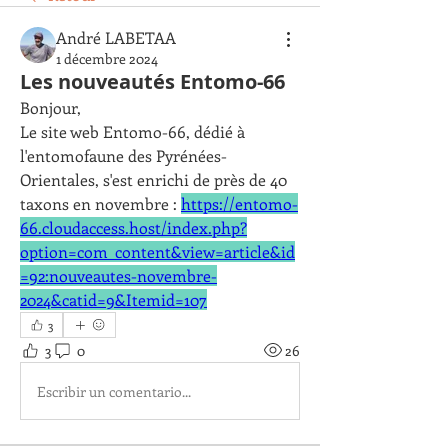
André LABETAA
1 décembre 2024
Les nouveautés Entomo-66
Bonjour,
Le site web Entomo-66, dédié à 
l'entomofaune des Pyrénées-
Orientales, s'est enrichi de près de 40 
taxons en novembre : 
https://entomo-
66.cloudaccess.host/index.php?
option=com_content&view=article&id
=92:nouveautes-novembre-
2024&catid=9&Itemid=107
3
3
0
26
Escribir un comentario...